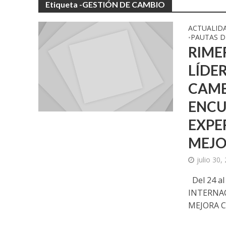
Etiqueta -GESTIÓN DE CAMBIO
ACTUALID
PAUTAS D
•
RIME
LÍDE
CAMB
ENCU
EXPE
MEJO
julio 30,
Del 24 al
INTERNAC
MEJORA C