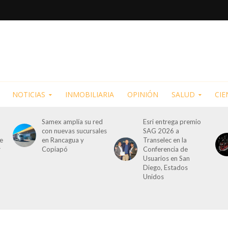
NOTICIAS
INMOBILIARIA
OPINIÓN
SALUD
CIE
Samex amplía su red
Esri entrega premio
con nuevas sucursales
SAG 2026 a
de
en Rancagua y
Transelec en la
r
Copiapó
Conferencia de
Usuarios en San
Diego, Estados
Unidos