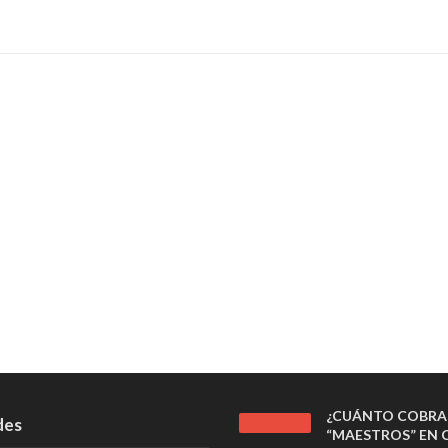
¿CUÁNTO COBRA
des
“MAESTROS” EN C