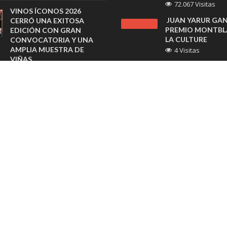
72.067 Visitas
VINOS ÍCONOS 2026
JUAN YARUR GA
CERRÓ UNA EXITOSA
PREMIO MONTBL
EDICIÓN CON GRAN
LA CULTURE
CONVOCATORIA Y UNA
AMPLIA MUESTRA DE
4 Visitas
VIÑAS
NAVIDAD 2023: ¿
23 horas atras
SON LOS PELIGR
NUESTRAS MASC
SHERATON SANTIAGO
CÓMO EVITARLO
PREPARA BRUNCH
FAMILIAR CON CLASES DE
3 Visitas
COCINA PARA CELEBRAR EL
TENDENCIA STRE
DÍA DEL NIÑO
“ARMA TU DUCHA
agosto 6, 2026
NOVEDOSA PROP
PARA ESTE VERA
SAMEX AMPLÍA SU RED
3 Visitas
CON NUEVAS SUCURSALES
EN RANCAGUA Y COPIAPÓ
PROGRAMA DE C
agosto 6, 2026
CEMENTOS Y CBB
FORTALECE EDU
ESRI ENTREGA PREMIO
AMBIENTAL EN
SAG 2026 A TRANSELEC EN
ANTOFAGASTA
LA CONFERENCIA DE