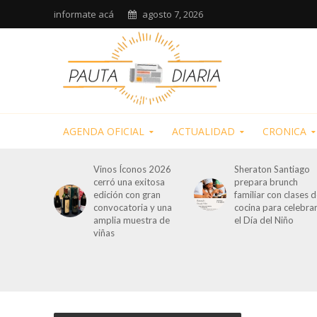
informate acá
agosto 7, 2026
AGENDA OFICIAL
ACTUALIDAD
CRONICA
Vinos Íconos 2026
Sheraton Santiago
cerró una exitosa
prepara brunch
edición con gran
familiar con clases 
convocatoria y una
cocina para celebra
amplia muestra de
el Día del Niño
viñas