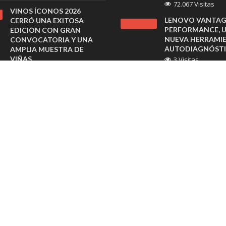
72.067 Visitas
VINOS ÍCONOS 2026
LENOVO VANTAG
CERRÓ UNA EXITOSA
PERFORMANCE, 
EDICIÓN CON GRAN
NUEVA HERRAMI
CONVOCATORIA Y UNA
AUTODIAGNÓST
AMPLIA MUESTRA DE
VIÑAS
3 Visitas
29 minutos atras
SIDDHARTA, LA 
INFUSIÓN INSPIR
SHERATON SANTIAGO
LOS MONJES BUD
PREPARA BRUNCH
FAMILIAR CON CLASES DE
3 Visitas
COCINA PARA CELEBRAR EL
EL BOOM DE LA
DÍA DEL NIÑO
ARMONIZACIÓN F
5 horas atras
CHILE
3 Visitas
SAMEX AMPLÍA SU RED
CON NUEVAS SUCURSALES
EXPERTOS MOST
EN RANCAGUA Y COPIAPÓ
LAS MEJORES PR
6 horas atras
DE HIDRÓGENO V
ALEMANIA CON 
ESRI ENTREGA PREMIO
POTENCIAL PARA
SAG 2026 A TRANSELEC EN
MINERÍA CHILEN
LA CONFERENCIA DE