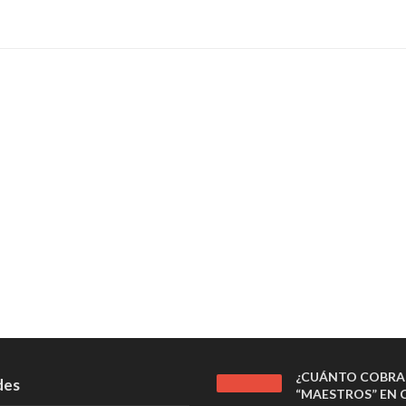
¿CUÁNTO COBRA
des
“MAESTROS” EN C