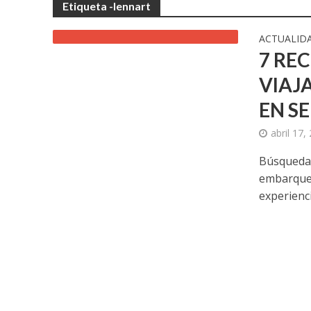
Etiqueta -lennart
ACTUALID
7 RE
VIAJ
EN S
abril 17,
Búsqueda 
embarque 
experienci