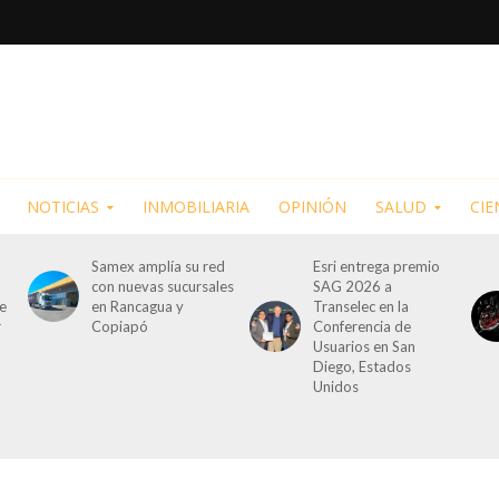
NOTICIAS
INMOBILIARIA
OPINIÓN
SALUD
CIE
Samex amplía su red
Esri entrega premio
con nuevas sucursales
SAG 2026 a
de
en Rancagua y
Transelec en la
r
Copiapó
Conferencia de
Usuarios en San
Diego, Estados
Unidos