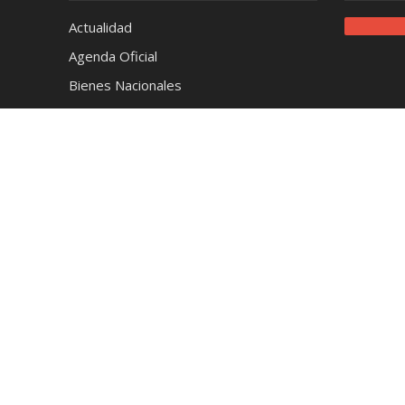
Actualidad
Agenda Oficial
Bienes Nacionales
Café
Cerveza
Ciencia y Tecnología
Coctelería
Conciertos
Cronica
Cultura y Espectáculos
Deportes
Destilados
Destinos
Educación