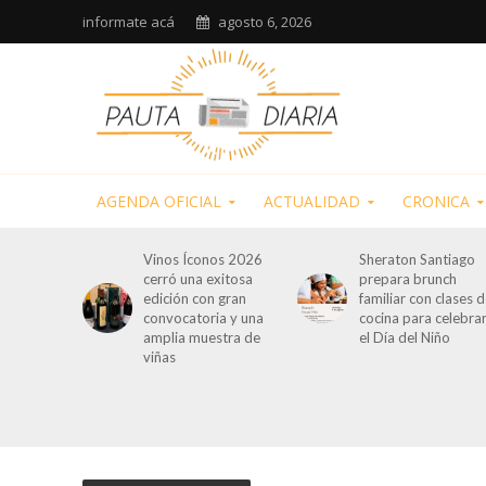
informate acá
agosto 6, 2026
AGENDA OFICIAL
ACTUALIDAD
CRONICA
Vinos Íconos 2026
Sheraton Santiago
cerró una exitosa
prepara brunch
edición con gran
familiar con clases 
convocatoria y una
cocina para celebra
amplia muestra de
el Día del Niño
viñas