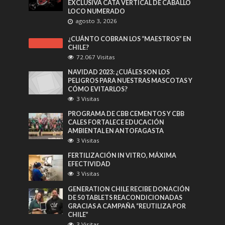
EXCLUSIVA CATA VERTICAL DE CABALLO
LOCO NUMERADO
agosto 3, 2026
¿CUÁNTO COBRAN LOS “MAESTROS” EN
CHILE?
72.067 Visitas
NAVIDAD 2023: ¿CUÁLES SON LOS
PELIGROS PARA NUESTRAS MASCOTAS Y
CÓMO EVITARLOS?
3 Visitas
PROGRAMA DE CBB CEMENTOS Y CBB
CALES FORTALECE EDUCACIÓN
AMBIENTAL EN ANTOFAGASTA
3 Visitas
FERTILIZACIÓN IN VITRO, MÁXIMA
EFECTIVIDAD
3 Visitas
GENERATION CHILE RECIBE DONACIÓN
DE 50 TABLETS REACONDICIONADAS
GRACIAS A CAMPAÑA “REUTILIZA POR
CHILE”
3 Visitas