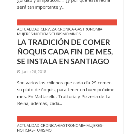
gordito y simpaticón….. ¿y por qué esta fecha
será tan importante y...
ACTUALIDAD
CERVEZA
CRONICA
GASTRONOMIA
•
•
•
•
MUJERES
NOTICIAS
TURISMO
VINOS
•
•
•
LA TRADICIÓN DE COMER
ÑOQUIS CADA FIN DE MES,
SE INSTALA EN SANTIAGO
junio 26, 2018
Son varios los chilenos que cada día 29 comen
su plato de ñoquis, para tener un buen próximo
mes. En Mattarello, Trattoría y Pizzería de La
Reina, además, cada...
ACTUALIDAD
CRONICA
GASTRONOMIA
MUJERES
•
•
•
•
NOTICIAS
TURISMO
•