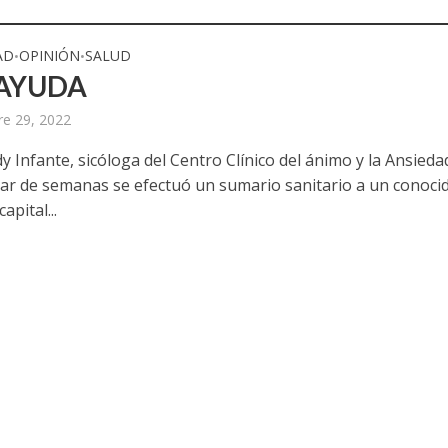
AD
OPINIÓN
SALUD
•
•
 AYUDA
e 29, 2022
 Infante, sicóloga del Centro Clínico del ánimo y la Ansieda
ar de semanas se efectuó un sumario sanitario a un conoci
capital...