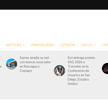
NOTICIAS
INMOBILIARIA
OPINIÓN
SALUD
CIE
Samex amplía su red
Esri entrega premio
con nuevas sucursales
SAG 2026 a
de
en Rancagua y
Transelec en la
r
Copiapó
Conferencia de
Usuarios en San
Diego, Estados
Unidos