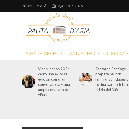
informate acá
agosto 7, 2026
AGENDA OFICIAL
ACTUALIDAD
CRONICA
Vinos Íconos 2026
Sheraton Santiago
cerró una exitosa
prepara brunch
edición con gran
familiar con clases 
convocatoria y una
cocina para celebra
amplia muestra de
el Día del Niño
viñas