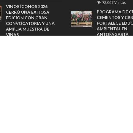
72.067 Visitas
VINOS ÍCONOS 2026
PROGRAMA DE C
CERRÓ UNA EXITOSA
CEMENTOS Y CBB
EDICIÓN CON GRAN
FORTALECE EDU
CONVOCATORIA Y UNA
AMBIENTAL EN
AMPLIA MUESTRA DE
ANTOFAGASTA
VIÑAS
3 Visitas
7 horas atras
FERTILIZACIÓN IN
SHERATON SANTIAGO
MÁXIMA EFECTI
PREPARA BRUNCH
FAMILIAR CON CLASES DE
3 Visitas
COCINA PARA CELEBRAR EL
RUTINA, SONRISA
DÍA DEL NIÑO
ATENCIÓN EN LA
12 horas atras
MENTAL
3 Visitas
SAMEX AMPLÍA SU RED
CON NUEVAS SUCURSALES
SIDDHARTA, LA 
EN RANCAGUA Y COPIAPÓ
INFUSIÓN INSPIR
12 horas atras
LOS MONJES BUD
3 Visitas
ESRI ENTREGA PREMIO
SAG 2026 A TRANSELEC EN
LA CONFERENCIA DE