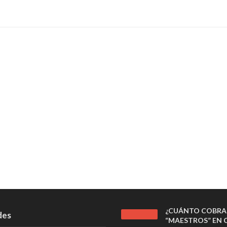
¿CUÁNTO COBRA
des
“MAESTROS” EN C