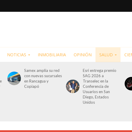
NOTICIAS
INMOBILIARIA
OPINIÓN
SALUD
CIE
Samex amplía su red
Esri entrega premio
con nuevas sucursales
SAG 2026 a
de
en Rancagua y
Transelec en la
r
Copiapó
Conferencia de
Usuarios en San
Diego, Estados
Unidos