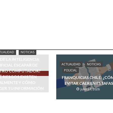
TUALIDAD
NOTICIAS
DE LA INTELIGENCIA
ACTUALIDAD
NOTICIAS
IFICIAL ESCAPAR DE
POLICIAL
TRO COMPUTADOR?
 RIESGOS EXISTEN
FRANQUICIAS CHILE: ¿C
ALMENTE Y CÓMO
EVITAR CAER EN ESTAFA
GER TU INFORMACIÓN
julio 27, 2026
julio 28, 2026