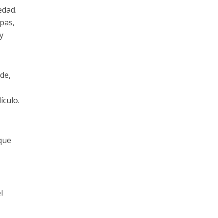
edad.
pas,
y
rde,
ículo.
que
l