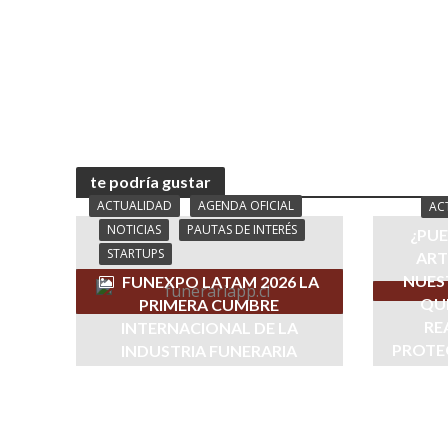
te podría gustar
ACTUALIDAD
AGENDA OFICIAL
AC
NOTICIAS
PAUTAS DE INTERÉS
¿PUE
STARTUPS
ART
NUES
FUNEXPO LATAM 2026 LA
QUÉ
PRIMERA CUMBRE
RE
INTERNACIONAL DE LA
PROTE
INDUSTRIA FUNERARIA
julio 29, 2026