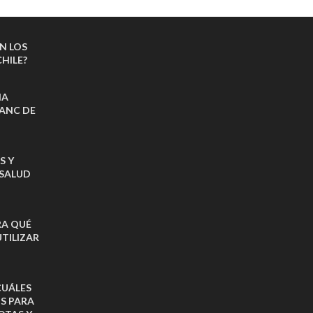
N LOS
HILE?
NA
ANC DE
S Y
 SALUD
RA QUÉ
TILIZAR
CUÁLES
OS PARA