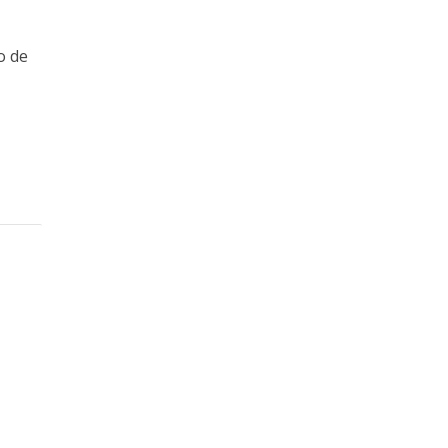
i
o de