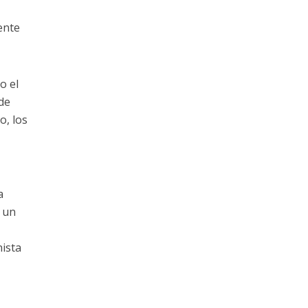
ente
o el
 de
o, los
a
e un
nista