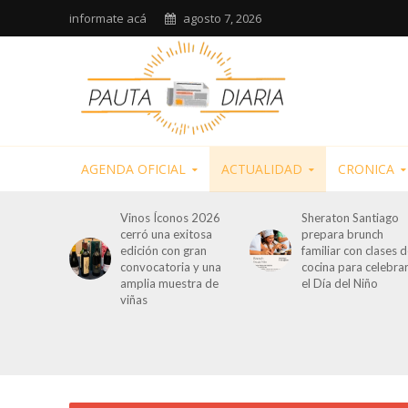
informate acá
agosto 7, 2026
AGENDA OFICIAL
ACTUALIDAD
CRONICA
Vinos Íconos 2026
Sheraton Santiago
cerró una exitosa
prepara brunch
edición con gran
familiar con clases 
convocatoria y una
cocina para celebra
amplia muestra de
el Día del Niño
viñas