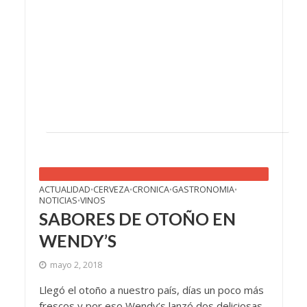
ACTUALIDAD
CERVEZA
CRONICA
GASTRONOMIA
•
•
•
•
NOTICIAS
VINOS
•
SABORES DE OTOÑO EN
WENDY’S
mayo 2, 2018
Llegó el otoño a nuestro país, días un poco más
frescos y por eso Wendy’s lanzó dos deliciosas