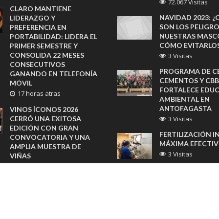
72.067 Visitas
CLARO MANTIENE
NAVIDAD 2023: ¿
LIDERAZGO Y
SON LOS PELIGR
PREFERENCIA EN
NUESTRAS MASC
PORTABILIDAD: LIDERA EL
CÓMO EVITARLO
PRIMER SEMESTRE Y
CONSOLIDA 22 MESES
3 Visitas
CONSECUTIVOS
PROGRAMA DE C
GANANDO EN TELEFONÍA
CEMENTOS Y CBB
MÓVIL
FORTALECE EDU
17 horas atras
AMBIENTAL EN
ANTOFAGASTA
VINOS ÍCONOS 2026
CERRÓ UNA EXITOSA
3 Visitas
EDICIÓN CON GRAN
FERTILIZACIÓN IN
CONVOCATORIA Y UNA
MÁXIMA EFECTI
AMPLIA MUESTRA DE
3 Visitas
VIÑAS
agosto 6, 2026
GENERATION CHIL
DONACIÓN DE 50
SHERATON SANTIAGO
REACONDICION
PREPARA BRUNCH
GRACIAS A CAM
FAMILIAR CON CLASES DE
“REUTILIZA POR C
COCINA PARA CELEBRAR EL
3 Visitas