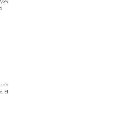
17,6%
d.
 con
. El