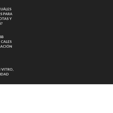
CUÁLES
OS PARA
OTAS Y
S?
BB
 CALES
CACIÓN
 VITRO,
VIDAD
E RECIBE
 TABLETS
ADAS
PAÑA
HILE”