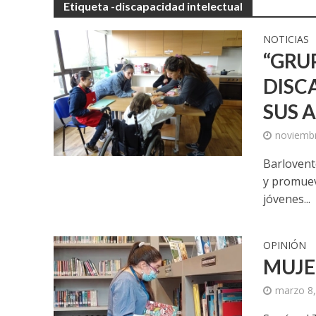
Etiqueta -discapacidad intelectual
NOTICIAS
“GRU
DISC
SUS 
noviembr
Barlovento
y promueve
jóvenes...
OPINIÓN
MUJE
marzo 8,