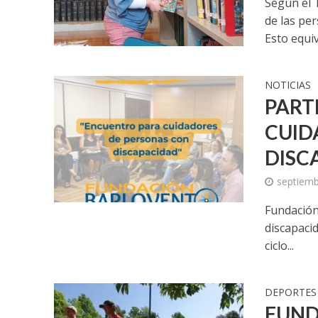
Según el T
de las pe
Esto equiva
NOTICIAS
PART
CUID
DISC
septiemb
Fundación 
discapacid
ciclo...
DEPORTES
FUND