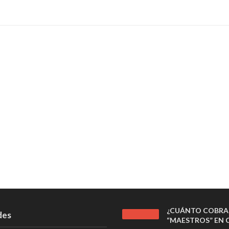
¿CUÁNTO COBRA
des
“MAESTROS” EN C