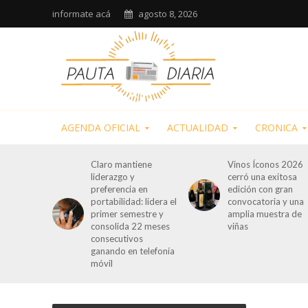
informate acá
agosto 8, 2026
AGENDA OFICIAL
ACTUALIDAD
CRONICA
Claro mantiene
Vinos Íconos 2026
liderazgo y
cerró una exitosa
preferencia en
edición con gran
portabilidad: lidera el
convocatoria y una
primer semestre y
amplia muestra de
consolida 22 meses
viñas
consecutivos
ganando en telefonía
móvil